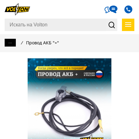
...
/
Провод АКБ "+"