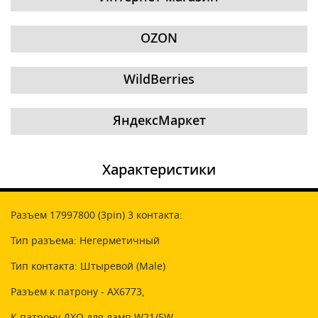
OZON
WildBerries
ЯндексМаркет
Характеристики
Разъем 17997800 (3pin) 3 контакта:
Тип разъема: Негерметичный
Тип контакта: Штыревой (Male)
Разъем к патрону - AX6773,
К патрону ДХО для ламп W21/5W