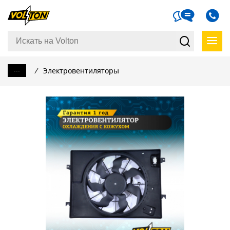
...
/
Электровентиляторы