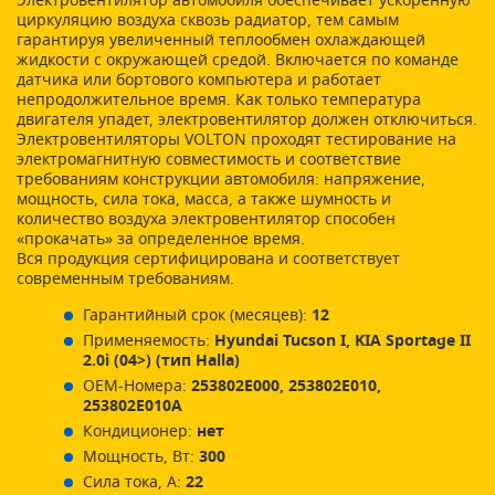
Электровентилятор автомобиля обеспечивает ускоренную
циркуляцию воздуха сквозь радиатор, тем самым
гарантируя увеличенный теплообмен охлаждающей
жидкости с окружающей средой. Включается по команде
датчика или бортового компьютера и работает
непродолжительное время. Как только температура
двигателя упадет, электровентилятор должен отключиться.
Электровентиляторы VOLTON проходят тестирование на
электромагнитную совместимость и соответствие
требованиям конструкции автомобиля: напряжение,
мощность, сила тока, масса, а также шумность и
количество воздуха электровентилятор способен
«прокачать» за определенное время.
Вся продукция сертифицирована и соответствует
современным требованиям.
Гарантийный срок (месяцев):
12
Применяемость:
Hyundai Tucson I, KIA Sportage II
2.0i (04>) (тип Halla)
ОЕМ-Номера:
253802E000, 253802E010,
253802E010A
Кондиционер:
нет
Мощность, Вт:
300
Сила тока, А:
22