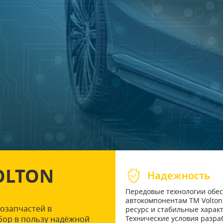
OLTON
Надежность
Передовые технологии обе
автокомпонентам ТМ Volton
озапчастей в
ресурс и стабильные харак
бор в пользу надёжной
Технические условия разра