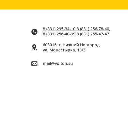
8 (831) 295-34-10
,
8 (831) 256-78-40
,
8 (831) 256-40-99
,
8 (831) 255-47-47
603016, г. Нижний Новгород,
ул. Монастырка, 13/3
mail@volton.su