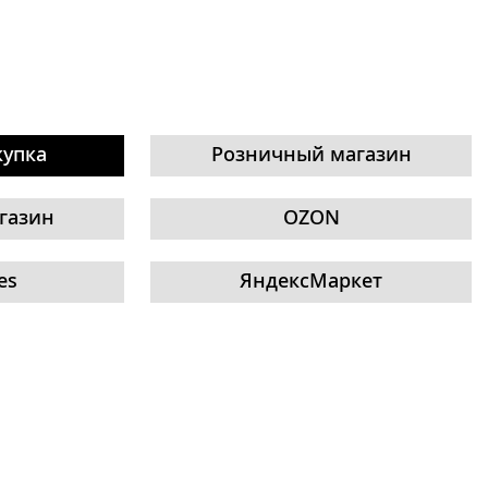
купка
Розничный магазин
газин
OZON
es
ЯндексМаркет