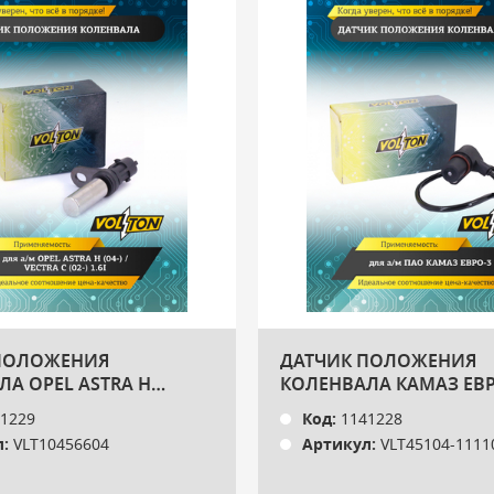
ПОЛОЖЕНИЯ
ДАТЧИК ПОЛОЖЕНИЯ
А OPEL ASTRA H
КОЛЕНВАЛА КАМАЗ ЕВР
RA C (02-) 1.6I VOLTON
VOLTON
1229
Код:
1141228
:
VLT10456604
Артикул:
VLT45104-1111