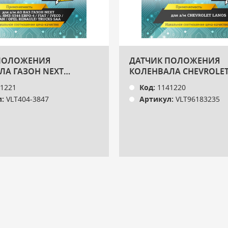
ПОЛОЖЕНИЯ
ДАТЧИК ПОЛОЖЕНИЯ
ЛА ГАЗОН NEXT
КОЛЕНВАЛА CHEVROLET
44 ЕВРО-4 /FIAT/ IVECO/
VOLTON
1221
Код:
1141220
L RENAULT/ TRUCKS SAA
:
VLT404-3847
Артикул:
VLT96183235