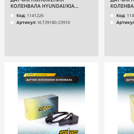
ДАТЧИК ПОЛОЖЕНИЯ
ДАТЧИК 
КОЛЕНВАЛА HYUNDAI/KIA
КОЛЕНВА
TUCSON (04-)/SPORTAGE II (04-)
TUCSON (0
Код:
1141226
Код:
114
НОВ./ОБ. VOLTON
СТ./ОБ. 
Артикул:
VLT39180-23910
Артикул