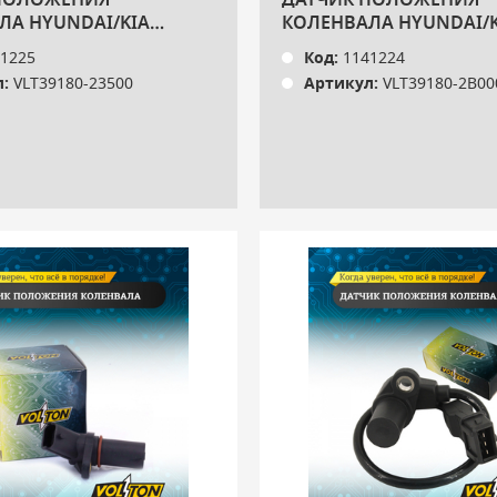
ПОЛОЖЕНИЯ
ДАТЧИК ПОЛОЖЕНИЯ
ЛА HYUNDAI/KIA
КОЛЕНВАЛА HYUNDAI/K
4-)/SPORTAGE II (04-)
SOLARIS (10-)/RIO (10-) 3
1225
Код:
1141224
VOLTON
VOLTON
:
VLT39180-23500
Артикул:
VLT39180-2B00