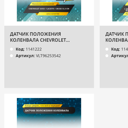
ДАТЧИК ПОЛОЖЕНИЯ
ДАТЧИК 
КОЛЕНВАЛА CHEVROLET
КОЛЕНВА
AVEO/LACETTI/CRUZE 31,5 СМ
ДВ.ЯМЗ-53
Код:
1141222
Код:
114
VOLTON
MAN /OPE
Артикул:
VLT96253542
Артикул