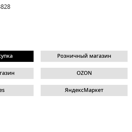
3828
купка
Розничный магазин
газин
OZON
es
ЯндексМаркет