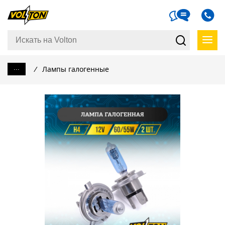
...
/
Лампы галогенные