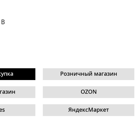
1B
купка
Розничный магазин
газин
OZON
es
ЯндексМаркет