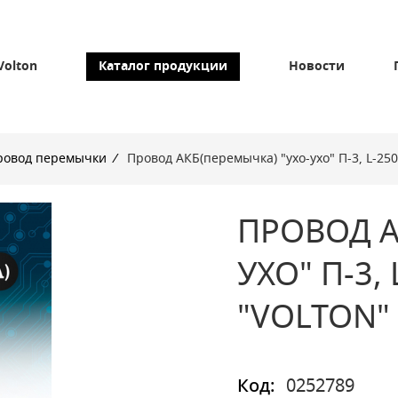
Volton
Каталог продукции
Новости
ровод перемычки
/
Провод АКБ(перемычка) "ухо-ухо" П-3, L-25
ПРОВОД А
УХО" П-3,
"VOLTON"
Код:
0252789