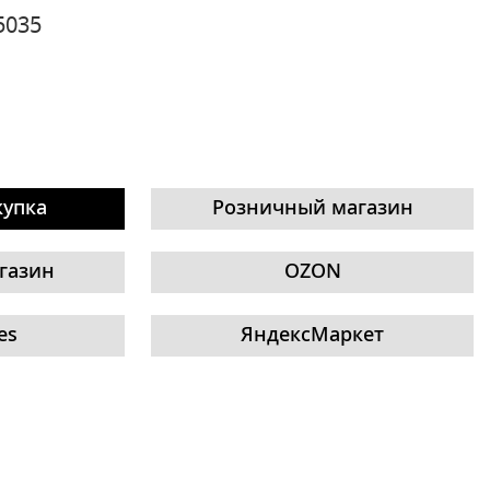
5035
купка
Розничный магазин
газин
OZON
es
ЯндексМаркет