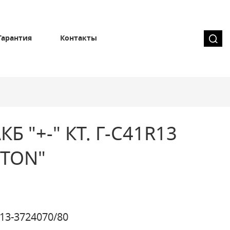
Гарантия
Контакты
Б "+-" КТ. Г-C41R13
LTON"
13-3724070/80