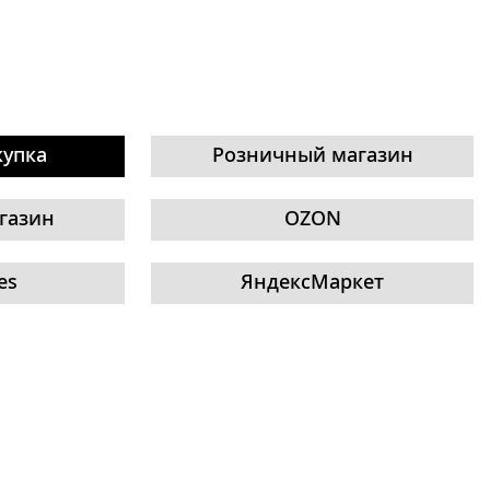
купка
Розничный магазин
газин
OZON
es
ЯндексМаркет