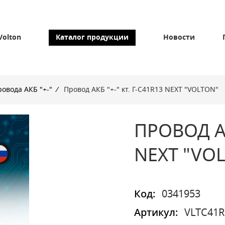
Volton
Каталог продукции
Новости
овода АКБ "+-"
/
Провод АКБ "+-" кт. Г-C41R13 NEXT "VOLTON"
ПРОВОД АК
NEXT "VO
Код:
0341953
Артикул:
VLTC41R