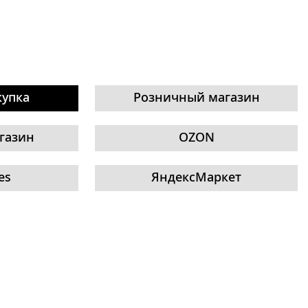
купка
Розничный магазин
газин
OZON
es
ЯндексМаркет