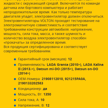
жидкости с окружающей средой. Включается по команде
датчика или бортового компьютера и работает
непродолжительное время. Как только температура
двигателя упадет, электровентилятор должен отключиться.
Электровентиляторы VOLTON проходят тестирование на
электромагнитную совместимость и соответствие
требованиям конструкции автомобиля: напряжение,
мощность, сила тока, масса, а также шумность и
количество воздуха электровентилятор способен
«прокачать» за определенное время.
Вся продукция сертифицирована и соответствует
современным требованиям.
Гарантийный срок (месяцев):
12
Применяемость:
LADA Granta (2010>), LADA Kalina
II (2013.>), Datsun mi-DO (2015>), Datsun on-DO
(2014>)
ОЕМ-Номера:
21908112010, 921215PA0A,
2190133202583
Кондиционер:
да
Мощность, Вт:
1350
Сила тока, А:
10
Напряжение, В:
12