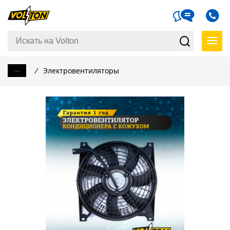
...
/
Электровентиляторы