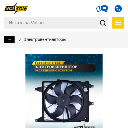
...
/
Электровентиляторы