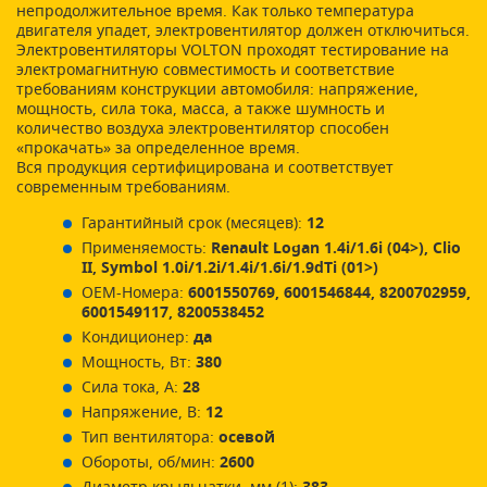
непродолжительное время. Как только температура
двигателя упадет, электровентилятор должен отключиться.
Электровентиляторы VOLTON проходят тестирование на
электромагнитную совместимость и соответствие
требованиям конструкции автомобиля: напряжение,
мощность, сила тока, масса, а также шумность и
количество воздуха электровентилятор способен
«прокачать» за определенное время.
Вся продукция сертифицирована и соответствует
современным требованиям.
Гарантийный срок (месяцев):
12
Применяемость:
Renault Logan 1.4i/1.6i (04>), Clio
II, Symbol 1.0i/1.2i/1.4i/1.6i/1.9dTi (01>)
ОЕМ-Номера:
6001550769, 6001546844, 8200702959,
6001549117, 8200538452
Кондиционер:
да
Мощность, Вт:
380
Сила тока, А:
28
Напряжение, В:
12
Тип вентилятора:
осевой
Обороты, об/мин:
2600