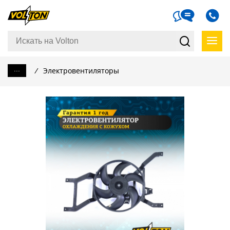
...
/
Электровентиляторы