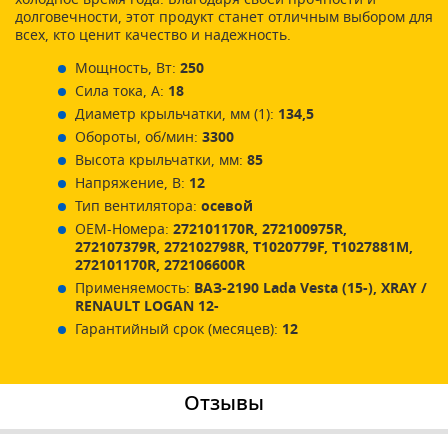
долговечности, этот продукт станет отличным выбором для
всех, кто ценит качество и надежность.
Мощность, Вт:
250
Сила тока, А:
18
Диаметр крыльчатки, мм (1):
134,5
Обороты, об/мин:
3300
Высота крыльчатки, мм:
85
Напряжение, В:
12
Тип вентилятора:
осевой
ОЕМ-Номера:
272101170R, 272100975R,
272107379R, 272102798R, T1020779F, T1027881M,
272101170R, 272106600R
Применяемость:
ВАЗ-2190 Lada Vesta (15-), XRAY /
RENAULT LOGAN 12-
Гарантийный срок (месяцев):
12
Отзывы