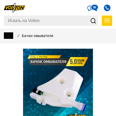
...
/
Бачки омывателя