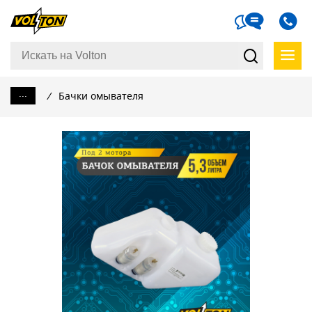
...
/
Бачки омывателя