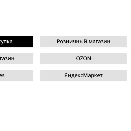
купка
Розничный магазин
газин
OZON
es
ЯндексМаркет