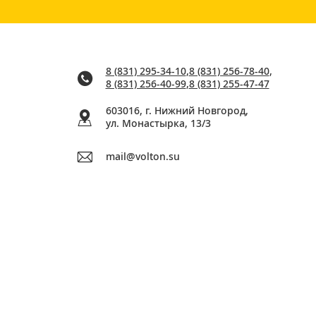
8 (831) 295-34-10
,
8 (831) 256-78-40
,
8 (831) 256-40-99
,
8 (831) 255-47-47
603016, г. Нижний Новгород,
ул. Монастырка, 13/3
mail@volton.su