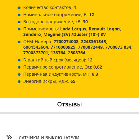
Количество контактов:
4
Номинальное напряжение, В:
12
Выходное напряжение, кВ:
30
Применяемость:
Lada Largus, Renault Logan,
Sandero, Megane (8V) /Duster (10>) 8V
ОЕМ-Номера:
7700274008, 224336134R,
6001543604, 7710000925, 7700872449, 7700873 834,
7700873701, 138764, 2508764
Гарантийный срок (месяцев):
12
Первичное сопротивление, Ом:
0,82
Первичная индуктивность, мН:
6,3
Энергия искры, мДж:
65
Отзывы
ДАТЧИКИ И ВЫКЛЮЧАТЕЛИ