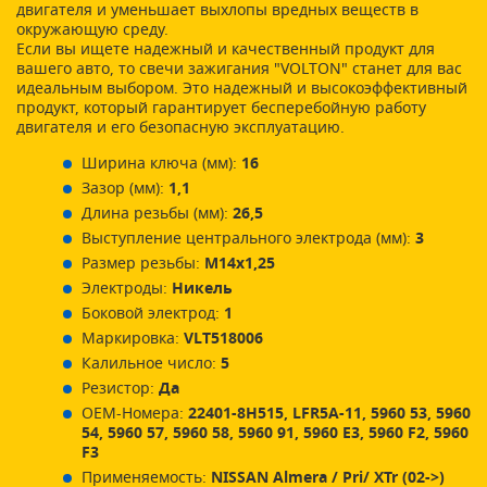
двигателя и уменьшает выхлопы вредных веществ в
окружающую среду.
Если вы ищете надежный и качественный продукт для
вашего авто, то свечи зажигания "VOLTON" станет для вас
идеальным выбором. Это надежный и высокоэффективный
продукт, который гарантирует бесперебойную работу
двигателя и его безопасную эксплуатацию.
Ширина ключа (мм):
16
Зазор (мм):
1,1
Длина резьбы (мм):
26,5
Выступление центрального электрода (мм):
3
Размер резьбы:
M14x1,25
Электроды:
Никель
Боковой электрод:
1
Маркировка:
VLT518006
Калильное число:
5
Резистор:
Да
ОЕМ-Номера:
22401-8H515, LFR5A-11, 5960 53, 5960
54, 5960 57, 5960 58, 5960 91, 5960 E3, 5960 F2, 5960
F3
Применяемость:
NISSAN Almera / Pri/ XTr (02->)