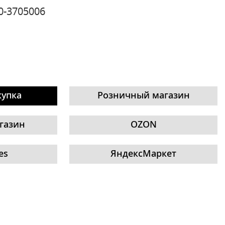
0-3705006
купка
Розничный магазин
газин
OZON
es
ЯндексМаркет