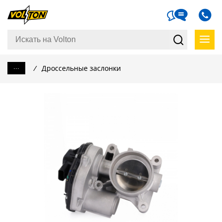
...
/
Дроссельные заслонки