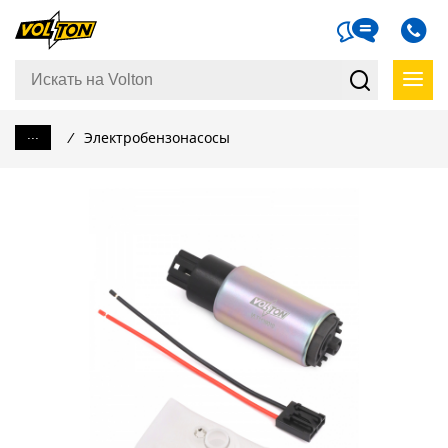
...
/
Электробензонасосы