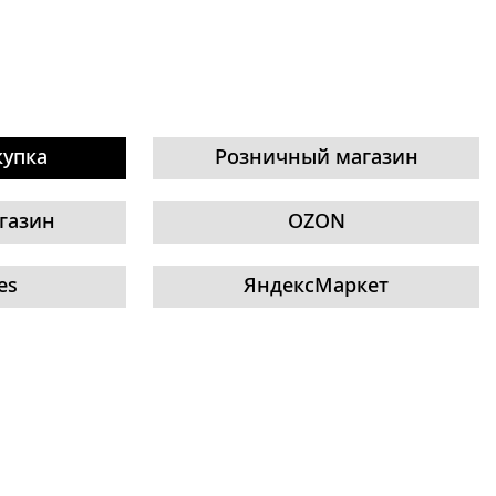
купка
Розничный магазин
газин
OZON
es
ЯндексМаркет