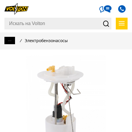
...
/
Электробензонасосы