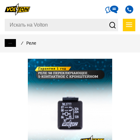
...
/
Реле