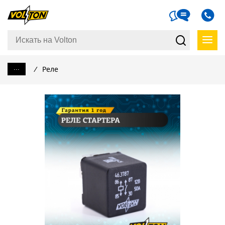
...
/
Реле